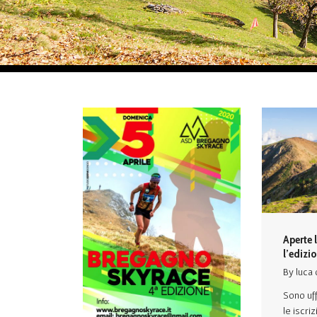
Aperte l
l’edizi
By
luca
Sono uf
le iscriz