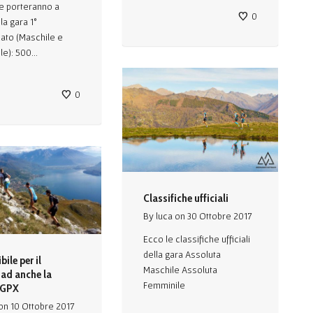
he porteranno a
0
la gara 1°
cato (Maschile e
e): 500...
0
Classifiche ufficiali
By
luca
on
30 Ottobre 2017
Ecco le classifiche ufficiali
della gara Assoluta
ile per il
Maschile Assoluta
ad anche la
Femminile
 GPX
on
10 Ottobre 2017