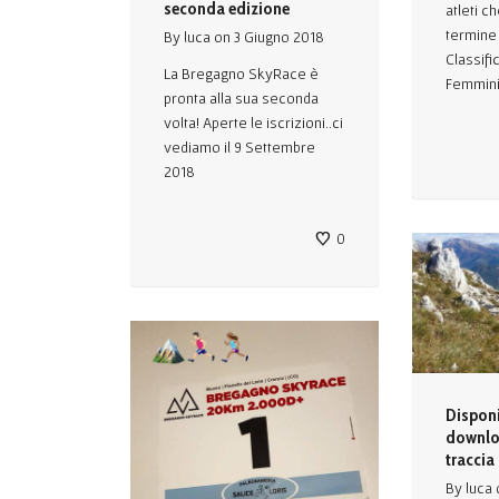
seconda edizione
atleti c
termine 
By
luca
on
3 Giugno 2018
Classifi
La Bregagno SkyRace è
Femminil
pronta alla sua seconda
volta! Aperte le iscrizioni..ci
vediamo il 9 Settembre
2018
0
Disponib
downlo
traccia
By
luca