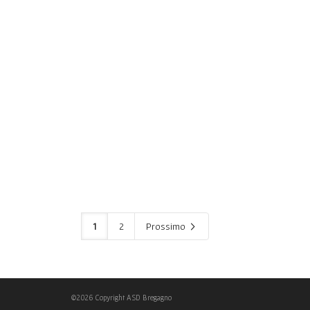
1
2
Prossimo
©2026 Copyright ASD Bregagno