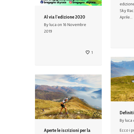
edizion
Sky Race
Al via l’edizione 2020
Aprile...
By
luca
on
16 Novembre
2019
1
Definiti
By
luca
Aperte le iscrizioni per la
Ecco i p