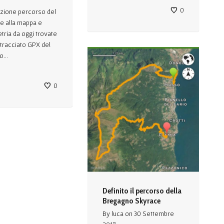
0
ezione percorso del
tre alla mappa e
metria da oggi trovate
 tracciato GPX del
...
0
Definito il percorso della
Bregagno Skyrace
By
luca
on
30 Settembre