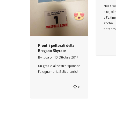
Nella s
sito, ol
all’alti
anche il
percorso
Pronti i pettorali della
Bregano Skyrace
By
luca
on
10 Ottobre 2017
Un grazie al nostro sponsor
Falegnameria Salice Loris!
0