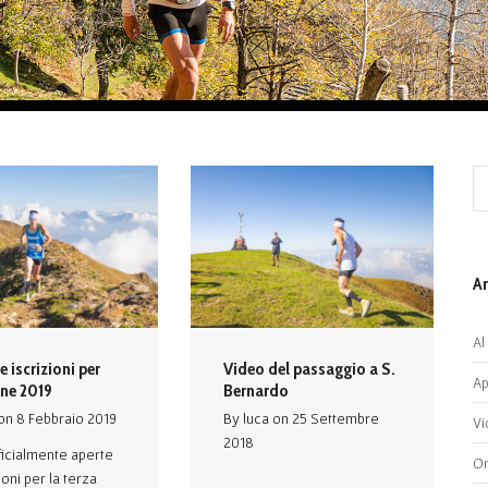
Ar
Al
e iscrizioni per
Video del passaggio a S.
Ap
one 2019
Bernardo
on
8 Febbraio 2019
By
luca
on
25 Settembre
Vi
2018
ficialmente aperte
On
ioni per la terza