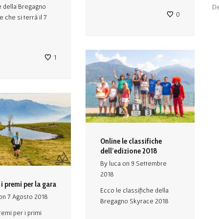
e della Bregagno
De
0
 che si terrà il 7
1
Online le classifiche
dell’edizione 2018
By
luca
on
9 Settembre
2018
 i premi per la gara
Ecco le classifiche della
on
7 Agosto 2018
Bregagno Skyrace 2018
remi per i primi