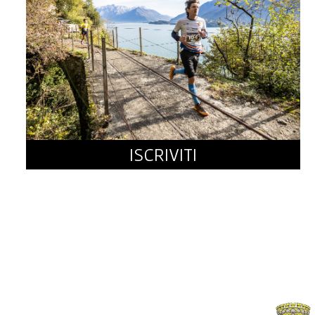
ISCRIVITI